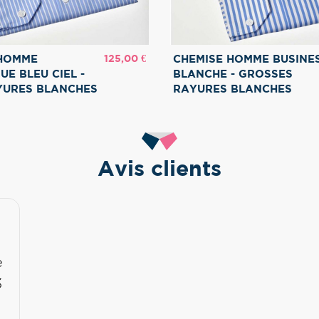
Prix
125,00 €
 HOMME
CHEMISE HOMME BUSINE
UE BLEU CIEL -
BLANCHE - GROSSES
YURES BLANCHES
RAYURES BLANCHES
Avis clients
e
3