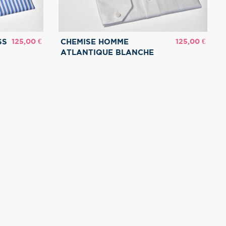
Prix
Prix
125,00 €
125,00 €
SS
CHEMISE HOMME
ATLANTIQUE BLANCHE