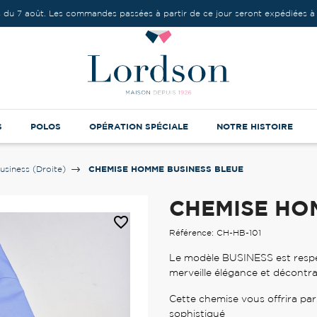
 du 7 août. Les commandes passées à partir de ce jour seront expédiées à 
S
POLOS
OPÉRATION SPÉCIALE
NOTRE HISTOIRE
CHEMISE HOMME BUSINESS BLEUE
usiness (Droite)
CHEMISE HO
favorite_border
Référence: CH-HB-101
Le modèle BUSINESS est respec
merveille élégance et décontra
Cette chemise vous offrira par
sophistiqué