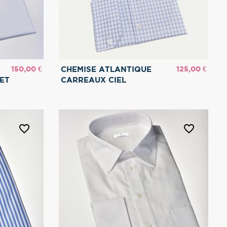
Prix
Prix
150,00 €
125,00 €
CHEMISE ATLANTIQUE
ET
CARREAUX CIEL
favorite_border
favorite_border