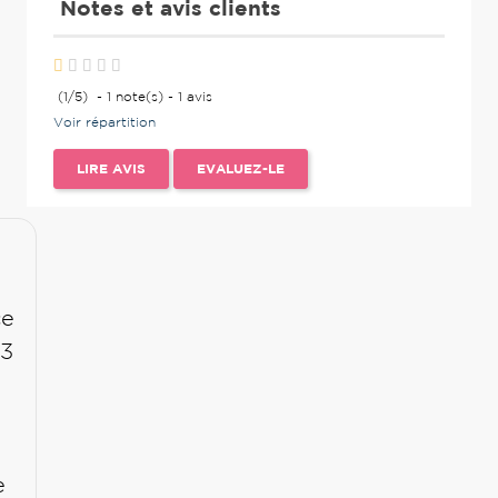
Notes et avis clients
(
1
/
5
)
-
1
note(s) -
1
avis
Voir répartition
LIRE AVIS
EVALUEZ-LE
ce
 3
e