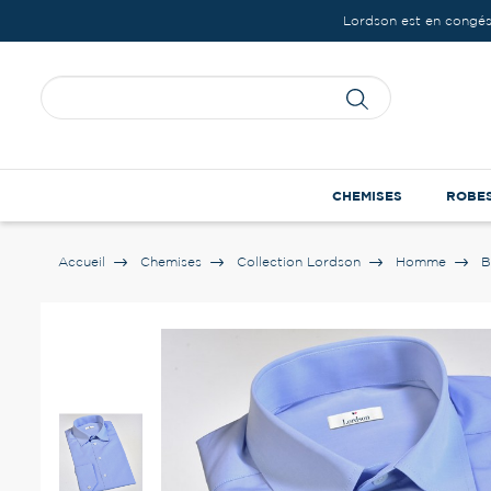
Lordson est en congés
CHEMISES
ROBE
Accueil
Chemises
Collection Lordson
Homme
B