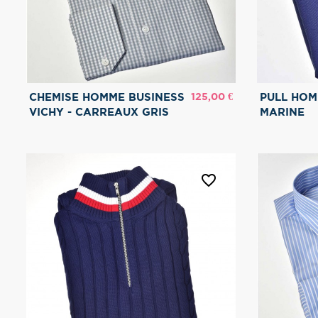
Prix
125,00 €
CHEMISE HOMME BUSINESS
PULL HO
VICHY - CARREAUX GRIS
MARINE
favorite_border