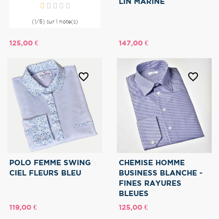
LIN MARINE
(1/5) sur 1 note(s)
Prix
Prix
125,00 €
147,00 €
favorite_border
favorite_border
POLO FEMME SWING
CHEMISE HOMME
CIEL FLEURS BLEU
BUSINESS BLANCHE -
FINES RAYURES
BLEUES
Prix
Prix
119,00 €
125,00 €