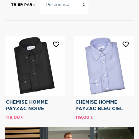
TRIER PAR :
favorite_border
favorite_border
CHEMISE HOMME
CHEMISE HOMME
PAYZAC NOIRE
PAYZAC BLEU CIEL
Prix
Prix
119,00 €
119,00 €