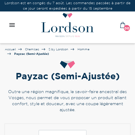
Lordson est en congés du 7 août. Les commandes passées à partir de
ce jour seront expédiées à partir du 15 septembre

00
Accueil
Chemises
S by Lordson
Homme
Payzac (Semi-Ajustée)
Payzac (Semi-Ajustée)
Outre une région magnifique, le savoir-faire ancestral des
Vosges, nous permet de vous proposer un produit alliant
confort, style et douceur, avec une coupe légèrement
ajustée.