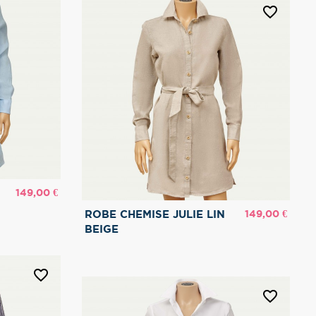
favorite_border
Prix
149,00 €
Prix
149,00 €
ROBE CHEMISE JULIE LIN
BEIGE
favorite_border
favorite_border