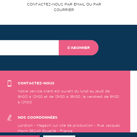
CONTACTEZ-NOUS PAR EMAIL OU PAR
COURRIER
S’ABONNER
CONTACTEZ-NOUS
Notre service client est ouvert du lundi au jeudi de
9h00 à 12h30 et de 13h30 à 18h30, le vendredi de 9h30
à 12h00
NOS COORDONNÉES
Lordson - Magasin sur site de production - Rue Jacques
Morin 36240 Ecueillé - France