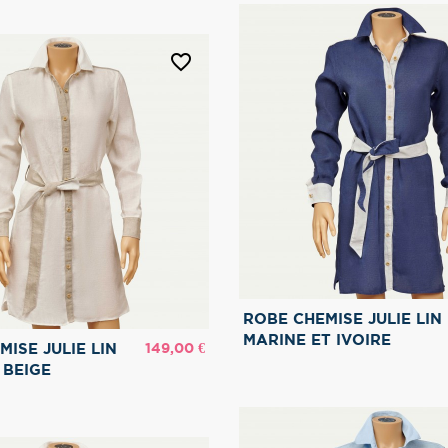
favorite_border
ROBE CHEMISE JULIE LIN
MARINE ET IVOIRE
Prix
149,00 €
ISE JULIE LIN
 BEIGE