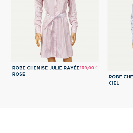
Prix
139,00 €
ROBE CHEMISE JULIE RAYÉE
ROSE
ROBE CHE
CIEL