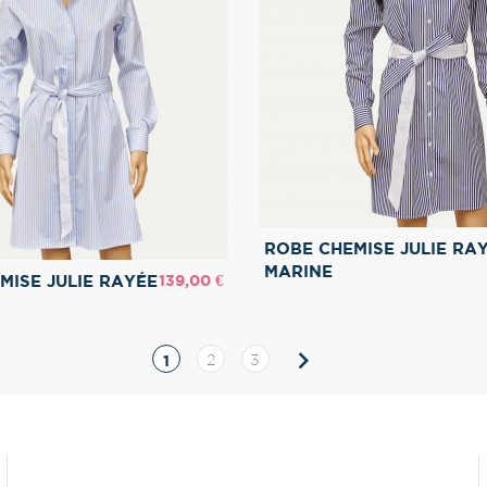
ROBE CHEMISE JULIE RA
MARINE
Prix
139,00 €
MISE JULIE RAYÉE

Suivant
1
2
3