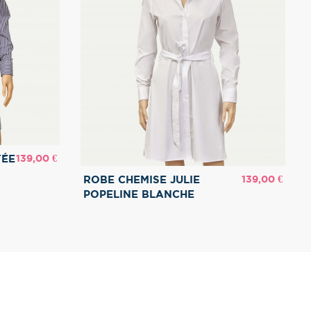
Prix
139,00 €
YÉE
Prix
139,00 €
ROBE CHEMISE JULIE
POPELINE BLANCHE