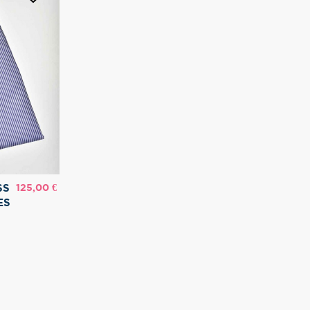
Prix
125,00 €
SS
ES