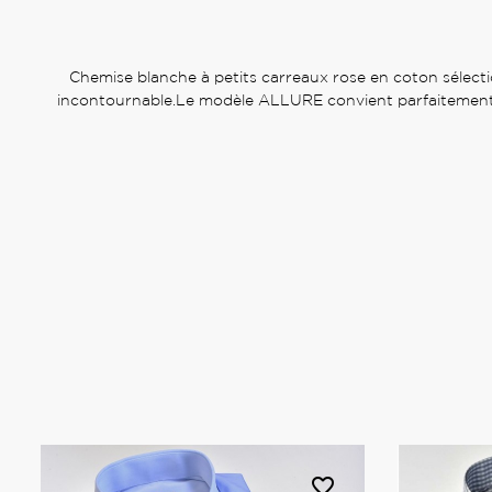
Chemise blanche à petits carreaux rose en coton sélecti
incontournable.Le modèle ALLURE convient parfaitement aux
favorite_border