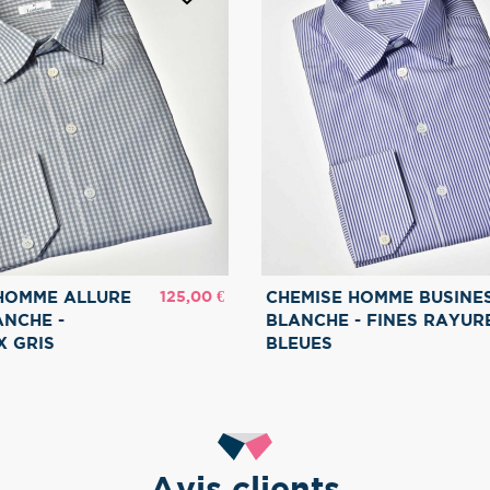
Prix
125,00 €
HOMME ALLURE
CHEMISE HOMME BUSINE
ANCHE -
BLANCHE - FINES RAYUR
 GRIS
BLEUES
Avis clients