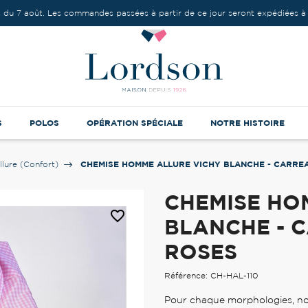
 du 7 août. Les commandes passées à partir de ce jour seront expédiées à 
S
POLOS
OPÉRATION SPÉCIALE
NOTRE HISTOIRE
CHEMISE HOMME ALLURE VICHY BLANCHE - CARRE
llure (Confort)
CHEMISE HO
favorite_border
BLANCHE - 
ROSES
Référence: CH-HAL-110
Pour chaque morphologies, nou