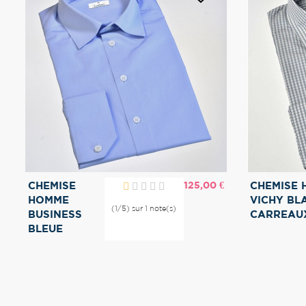
Prix
125,00 €
CHEMISE
CHEMISE 
HOMME
VICHY BL
(1/5) sur 1 note(s)
BUSINESS
CARREAUX
BLEUE