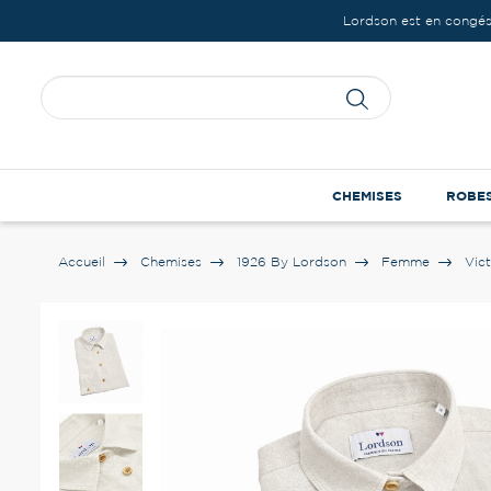
Lordson est en congés
CHEMISES
ROBE
Accueil
Chemises
1926 By Lordson
Femme
Vict