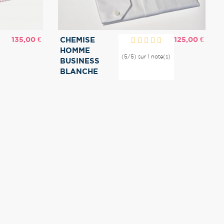
Prix
Prix
135,00 €
125,00 €
CHEMISE
HOMME
(5/5) sur 1 note(s)
BUSINESS
BLANCHE