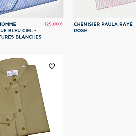
Prix
125,00 €
 HOMME
CHEMISIER PAULA RAYÉ
UE BLEU CIEL -
ROSE
YURES BLANCHES
favorite_border