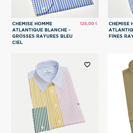
Prix
125,00 €
CHEMISE HOMME
CHEMISE
ATLANTIQUE BLANCHE -
ATLANTIQ
GROSSES RAYURES BLEU
FINES RA
CIEL
favorite_border