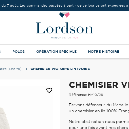
 du 7 août. Les commandes passées à partir de ce jour seront expédiées à 
S
POLOS
OPÉRATION SPÉCIALE
NOTRE HISTOIRE
CHEMISIER VICTOIRE LIN IVOIRE
oire (Droite)
CHEMISIER V
favorite_border
Référence: HA10/26
Fervant défenseur du Made In
un chemisier en lin 100% Franç
Notre obstination nous permet
pour une fois avant nos chers