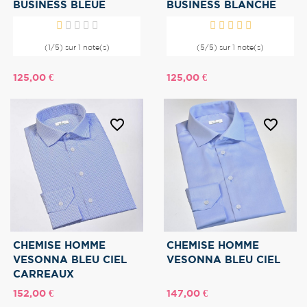
BUSINESS BLEUE
BUSINESS BLANCHE
(1/5) sur 1 note(s)
(5/5) sur 1 note(s)
Prix
Prix
125,00 €
125,00 €
favorite_border
favorite_border
CHEMISE HOMME
CHEMISE HOMME
VESONNA BLEU CIEL
VESONNA BLEU CIEL
CARREAUX
Prix
Prix
152,00 €
147,00 €