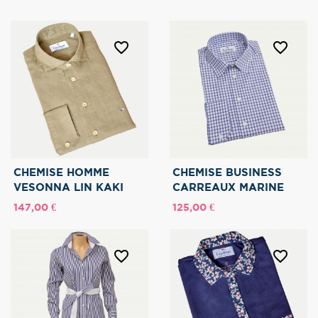
favorite_border
favorite_border
CHEMISE HOMME
CHEMISE BUSINESS
VESONNA LIN KAKI
CARREAUX MARINE
Prix
Prix
147,00 €
125,00 €
favorite_border
favorite_border