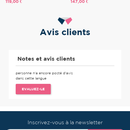
Prix
Prix
119,00 €
147,00 €
Avis clients
Notes et avis clients
personne n'a encore posté d'avis
dans cette langue
EVALUEZ-LE
Inscrivez-vous à la newsletter