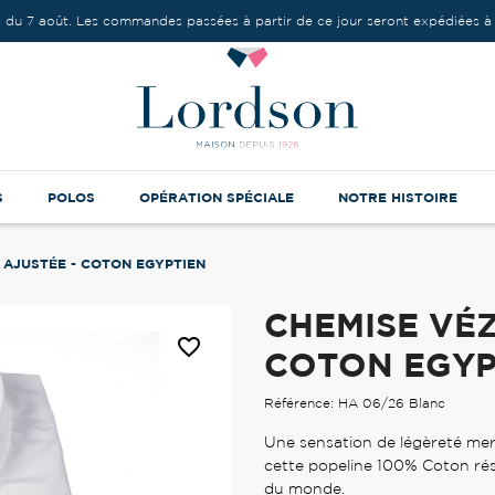
 du 7 août. Les commandes passées à partir de ce jour seront expédiées à 
S
POLOS
OPÉRATION SPÉCIALE
NOTRE HISTOIRE
 AJUSTÉE - COTON EGYPTIEN
CHEMISE VÉ
favorite_border
COTON EGYP
Référence: HA 06/26 Blanc
Une sensation de légèreté merv
cette popeline 100% Coton résul
du monde.