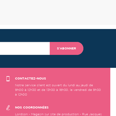
S’ABONNER
CONTACTEZ-NOUS
Notre service client est ouvert du lundi au jeudi de
9h00 à 12h30 et de 13h30 à 18h30, le vendredi de 9h30
à 12h00
NOS COORDONNÉES
Lordson - Magasin sur site de production - Rue Jacques