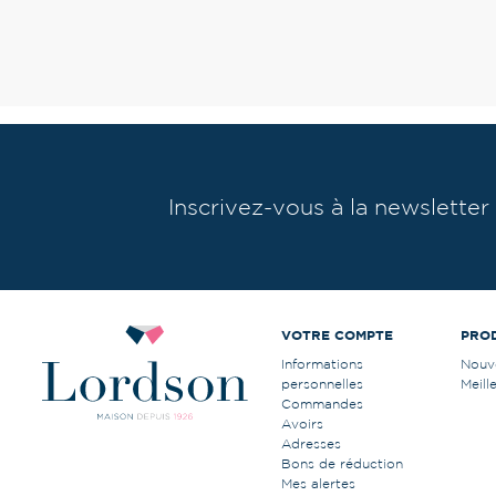
Inscrivez-vous à la newsletter
VOTRE COMPTE
PRO
Informations
Nouv
personnelles
Meill
Commandes
Avoirs
Adresses
Bons de réduction
Mes alertes