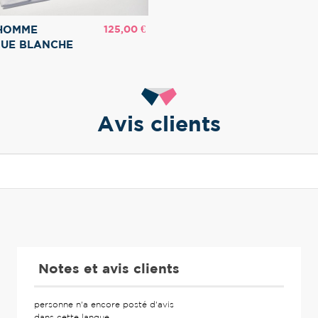
Prix
125,00 €
 HOMME
QUE BLANCHE
Avis clients
Notes et avis clients
personne n'a encore posté d'avis
dans cette langue