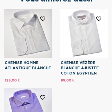
favorite_border
favorite_border
CHEMISE HOMME
CHEMISE VÉZÈRE
ATLANTIQUE BLANCHE
BLANCHE AJUSTÉE -
COTON EGYPTIEN
Prix
Prix
125,00 €
99,00 €
favorite_border