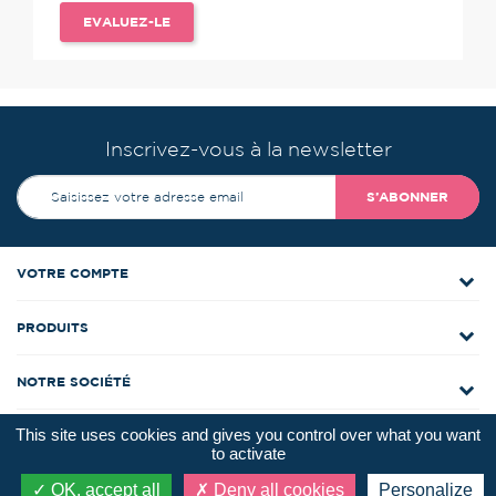
EVALUEZ-LE
Inscrivez-vous à la newsletter
S’ABONNER
VOTRE COMPTE
PRODUITS
NOTRE SOCIÉTÉ
This site uses cookies and gives you control over what you want
CONTACTEZ-NOUS
to activate
OK, accept all
Deny all cookies
Personalize
NOS COORDONNÉES