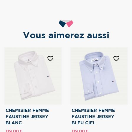
Vous aimerez aussi
favorite_border
favorite_border
CHEMISIER FEMME
CHEMISIER FEMME
FAUSTINE JERSEY
FAUSTINE JERSEY
BLANC
BLEU CIEL
Prix
Prix
119,00 €
119,00 €