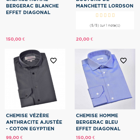
BERGERAC BLANCHE
MANCHETTE LORDSON
EFFET DIAGONAL
(5/5) sur 1 note(s)
Prix
Prix
150,00 €
20,00 €
favorite_border
favorite_border
CHEMISE VÉZÈRE
CHEMISE HOMME
ANTHRACITE AJUSTÉE
BERGERAC BLEU
- COTON EGYPTIEN
EFFET DIAGONAL
Prix
Prix
99,00 €
150,00 €