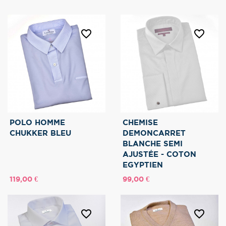
favorite_border
favorite_border
POLO HOMME
CHEMISE
CHUKKER BLEU
DEMONCARRET
BLANCHE SEMI
AJUSTÉE - COTON
EGYPTIEN
Prix
Prix
119,00 €
99,00 €
favorite_border
favorite_border