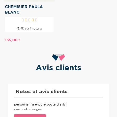
CHEMISIER PAULA
BLANC
(5/5) sur 1 note(s)
Prix
135,00 €
Avis clients
Notes et avis clients
personne n'a encore posté d'avis
dans cette langue