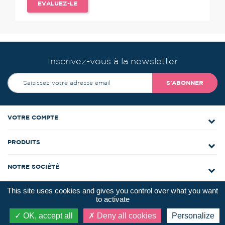
EVALUEZ-LE
Inscrivez-vous à la newsletter
S’ABONNER
VOTRE COMPTE
PRODUITS
NOTRE SOCIÉTÉ
This site uses cookies and gives you control over what you want
CONTACTEZ-NOUS
to activate
OK, accept all
Deny all cookies
Personalize
NOS COORDONNÉES