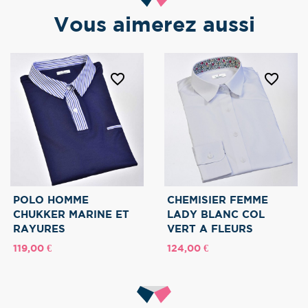
Vous aimerez aussi
favorite_border
favorite_border
POLO HOMME
CHEMISIER FEMME
CHUKKER MARINE ET
LADY BLANC COL
RAYURES
VERT A FLEURS
Prix
Prix
119,00 €
124,00 €