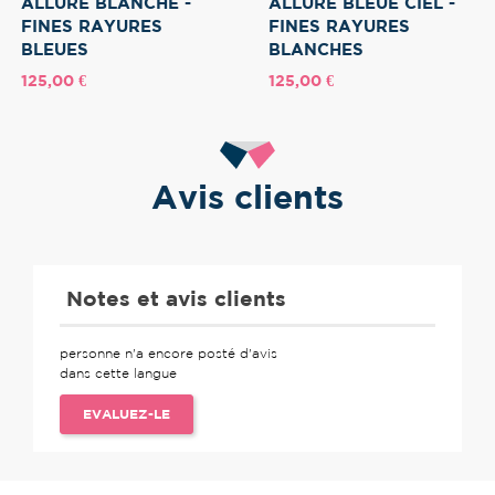
ALLURE BLANCHE -
ALLURE BLEUE CIEL -
FINES RAYURES
FINES RAYURES
BLEUES
BLANCHES
Prix
Prix
125,00 €
125,00 €
Avis clients
Notes et avis clients
personne n'a encore posté d'avis
dans cette langue
EVALUEZ-LE